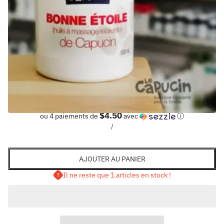
LE CAPUCIN
$18.00
$4.50
ou 4 paiements de
avec
ⓘ
/
AJOUTER AU PANIER
Il ne reste que 1 articles en stock !