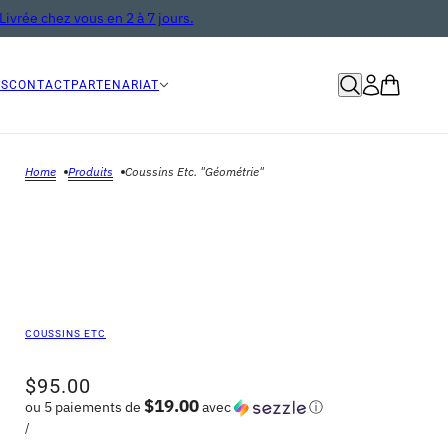
Livrée chez vous en 2 à 7 jours.
OS
CONTACT
PARTENARIAT
Home
Produits
Coussins Etc. "Géométrie"
COUSSINS ETC
$95.00
$19.00
ou 5 paiements de
avec
ⓘ
/