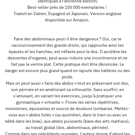
identiques à l'ancienne édition)
Best-seller près de 150 000 exemplaires !
Traduit en Italien, Espagnol et Japonais. Version anglaise
disponible sur Amazon.
Faire des abdominaux peut-il être dangereux ? Oui, car le
raccourcissement des grands droits, qui rapproche ainsi les
épaules et les hanches, est néfaste pour le dos. Il accélère les
descentes d’organes, peut aussi induire une incontinence et ne
fait pas le ventre plat. Cette pratique doit être dénoncée. Le
danger est encore plus grand quand on rajoute des haltères ou des
poids.
Mais on peut aussi « faire des abdos » tout en préservant son dos,
son périnée et en améliorant sa silhouette. Sans souffrir, en
s’amusant, en variant les exercices, jusqu’à pratiquer une
gymnastique « virtuelle ». Finies les séries répétitives,
monotones, épuisantes et source de douleurs lombaires. Mettez-
vous aux « abdos futés » (au quotidien, dans le train ou avec un
bébé dans les bras), aux abdos puissants (base des arts martiaux),
au travail global (dos, abdominaux, périnée).
Comme dans ses précédents ouvrages, l’auteur donne d’abord les